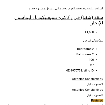
ض
جديد في السوق
مشروع جديد
كي- تسيفليكوديا ، ليماسول
HZ