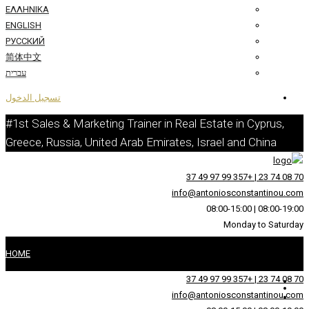
ΕΛΛΗΝΙΚΆ
ENGLISH
РУССКИЙ
简体中文
עברית
تسجيل الدخول
#1st Sales & Marketing Trainer in Real 
Greece, Russia, United Arab Emirates, I
info@an
HOME
عن
info@an