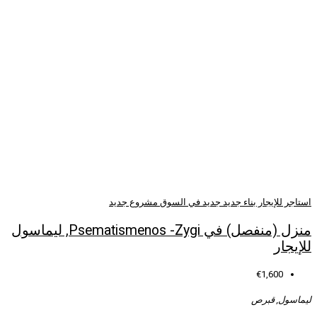
د في السوق
مشروع جديد
منزل (منفصل) في Psematismenos -Zygi, ليماسول