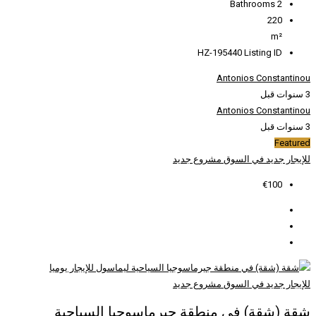
HZ
وع جديد
وع جديد
قة جيرماسوجيا السياحية