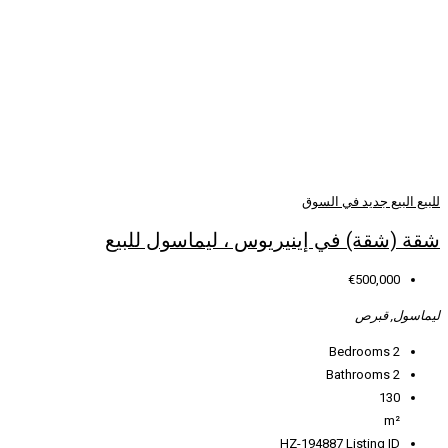
يريوس ، ليماسول للبيع
HZ