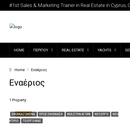
#1st Sales & Marketing Trainer in Real Estate in Cyprus, 
HOME
ΠΕΡΊΠΟΥ
REAL ESTATE
YACHTS
SE
Home
Εναέριος
Εναέριος
1 Property
FEATURED
ΕΝΟΙΚΙΑΖΌΜΕΝΑ
ΠΡΟΣ ΕΝΟΙΚΊΑΣΗ
ΝΈΑ ΣΤΗΝ ΑΓΟΡΆ
ΝΈΟ ΈΡΓΟ
ΝΈΟ
ΚΤΊΡΙΟ
ΤΟ ΈΡΓΟ ΜΑΣ