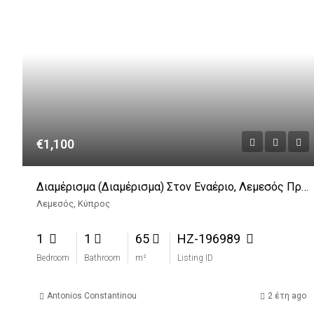
€1,100
Διαμέρισμα (Διαμέρισμα) Στον Εναέριο, Λεμεσός Προς Ενοικίαση
Λεμεσός, Κύπρος
1
1
65
HZ-196989
Bedroom
Bathroom
m²
Listing ID
Antonios Constantinou
2 έτη ago