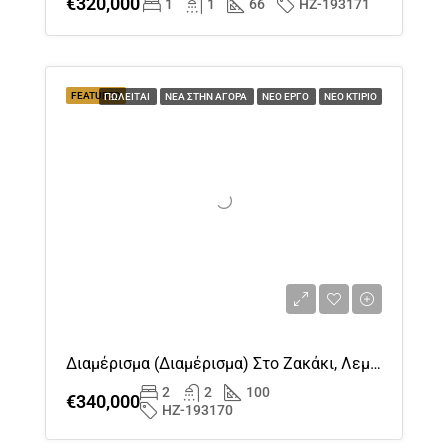
€320,000
1
1
66
HZ-193171
FEATURED
ΠΩΛΕΊΤΑΙ
ΝΈΑ ΣΤΗΝ ΑΓΟΡΆ
ΝΈΟ ΈΡΓΟ
ΝΈΟ ΚΤΊΡΙΟ
Διαμέρισμα (διαμέρισμα) Στο Ζακάκι, Λεμεσός Προς Πώληση
2
2
100
€340,000
HZ-193170