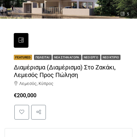
5
FEATURED
ΠΩΛΕΊΤΑΙ
ΝΈΑ ΣΤΗΝ ΑΓΟΡΆ
ΝΈΟ ΈΡΓΟ
ΝΈΟ ΚΤΊΡΙΟ
Διαμέρισμα (διαμέρισμα) Στο Ζακάκι,
Λεμεσός Προς Πώληση
Λεμεσός, Κύπρος
€200,000