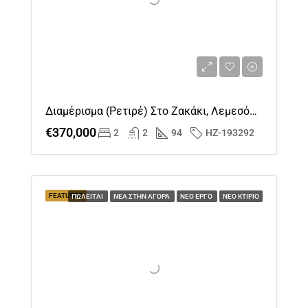
Διαμέρισμα (Ρετιρέ) Στο Ζακάκι, Λεμεσός Προς Πώληση
€370,000
2
2
94
HZ-193292
FEATURED
ΠΩΛΕΊΤΑΙ
ΝΈΑ ΣΤΗΝ ΑΓΟΡΆ
ΝΈΟ ΈΡΓΟ
ΝΈΟ ΚΤΊΡΙΟ