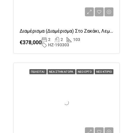
Διαμέρισμα (διαμέρισμα) Στο Ζακάκι, Λεμεσός Προς Πώληση
2
2
103
€378,000
HZ-193303
ΠΩΛΕΊΤΑΙ
ΝΈΑ ΣΤΗΝ ΑΓΟΡΆ
ΝΈΟ ΈΡΓΟ
ΝΈΟ ΚΤΊΡΙΟ