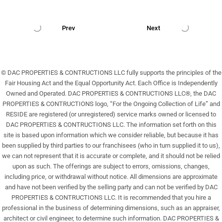
Prev
Next
© DAC PROPERTIES & CONTRUCTIONS LLC fully supports the principles of the
Fair Housing Act and the Equal Opportunity Act. Each Office is Independently
Owned and Operated. DAC PROPERTIES & CONTRUCTIONS LLC®, the DAC
PROPERTIES & CONTRUCTIONS logo, “For the Ongoing Collection of Life” and
RESIDE are registered (or unregistered) service marks owned or licensed to
DAC PROPERTIES & CONTRUCTIONS LLC. The information set forth on this
site is based upon information which we consider reliable, but because it has
been supplied by third parties to our franchisees (who in turn supplied it to us),
we can not represent that it is accurate or complete, and it should not be relied
upon as such. The offerings are subject to errors, omissions, changes,
including price, or withdrawal without notice. All dimensions are approximate
and have not been verified by the selling party and can not be verified by DAC
PROPERTIES & CONTRUCTIONS LLC. It is recommended that you hire a
professional in the business of determining dimensions, such as an appraiser,
architect or civil engineer, to determine such information. DAC PROPERTIES &