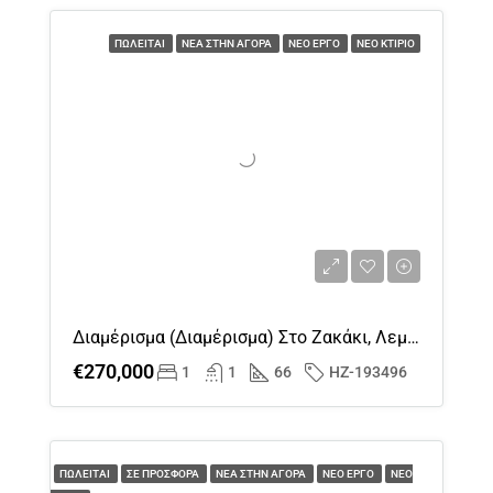
14
ΠΩΛΕΊΤΑΙ
ΝΈΑ ΣΤΗΝ ΑΓΟΡΆ
ΝΈΟ ΈΡΓΟ
ΝΈΟ ΚΤΊΡΙΟ
Αυγ
Σα
15
Αυγ
Κυ
16
Αυγ
Διαμέρισμα (διαμέρισμα) Στο Ζακάκι, Λεμεσός Προς Πώληση
Δε
€270,000
1
1
66
HZ-193496
17
Αυγ
Τρ
ΠΩΛΕΊΤΑΙ
ΣΕ ΠΡΟΣΦΟΡΆ
ΝΈΑ ΣΤΗΝ ΑΓΟΡΆ
ΝΈΟ ΈΡΓΟ
ΝΈΟ
18