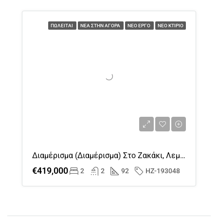
ΠΩΛΕΊΤΑΙ
ΝΈΑ ΣΤΗΝ ΑΓΟΡΆ
ΝΈΟ ΈΡΓΟ
ΝΈΟ ΚΤΊΡΙΟ
Διαμέρισμα (διαμέρισμα) Στο Ζακάκι, Λεμεσός Προς Πώληση
€419,000
2
2
92
HZ-193048