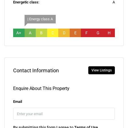
Energetic class:
A
| Energy class A
A+
A
B
C
D
E
F
G
H
Contact Information
View Listings
Enquire About This Property
Email
By submitting this form I agree to
Terms of Use