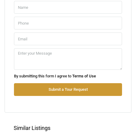
Δε
10
Αυγ
Τρ
11
Αυγ
Τε
By submitting this form I agree to
Terms of Use
12
Αυγ
Submit a Tour Request
Πε
13
Αυγ
Similar Listings
Πα