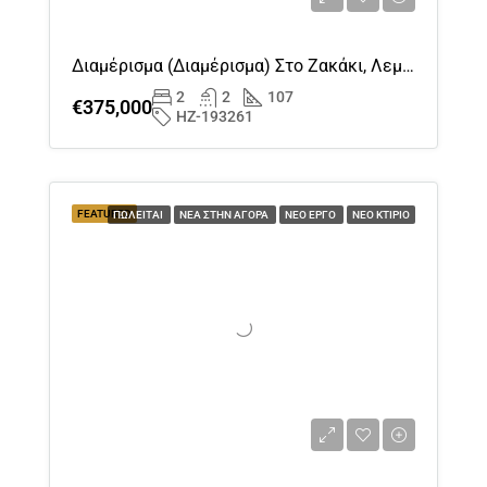
Διαμέρισμα (διαμέρισμα) Στο Ζακάκι, Λεμεσός Προς Πώληση
2
2
107
€375,000
HZ-193261
FEATURED
ΠΩΛΕΊΤΑΙ
ΝΈΑ ΣΤΗΝ ΑΓΟΡΆ
ΝΈΟ ΈΡΓΟ
ΝΈΟ ΚΤΊΡΙΟ