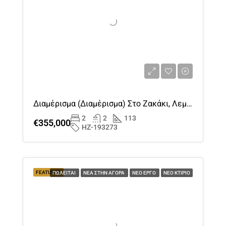
Αυγ
Διαμέρισμα (διαμέρισμα) Στο Ζακάκι, Λεμεσός Προς Πώληση
2
2
113
€355,000
HZ-193273
FEATURED
ΠΩΛΕΊΤΑΙ
ΝΈΑ ΣΤΗΝ ΑΓΟΡΆ
ΝΈΟ ΈΡΓΟ
ΝΈΟ ΚΤΊΡΙΟ