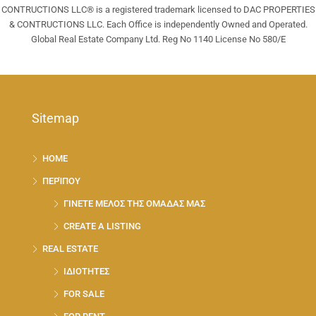
CONTRUCTIONS LLC® is a registered trademark licensed to DAC PROPERTIES
& CONTRUCTIONS LLC. Each Office is independently Owned and Operated.
Global Real Estate Company Ltd. Reg No 1140 License No 580/E
Sitemap
HOME
ΠΕΡΊΠΟΥ
ΓΙΝΕΤΕ ΜΕΛΟΣ ΤΗΣ ΟΜΑΔΑΣ ΜΑΣ
CREATE A LISTING
REAL ESTATE
ΙΔΙΟΤΗΤΕΣ
FOR SALE