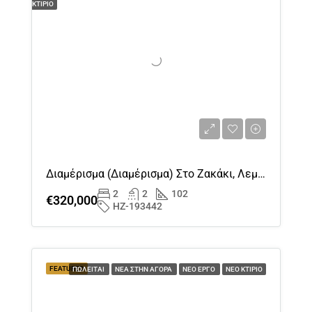
ΚΤΊΡΙΟ
Αυγ
Τε
19
Αυγ
Πε
20
Αυγ
Διαμέρισμα (διαμέρισμα) Στο Ζακάκι, Λεμεσός Προς Πώληση
2
2
102
€320,000
Πα
HZ-193442
21
Αυγ
FEATURED
ΠΩΛΕΊΤΑΙ
ΝΈΑ ΣΤΗΝ ΑΓΟΡΆ
ΝΈΟ ΈΡΓΟ
ΝΈΟ ΚΤΊΡΙΟ
Σα
22