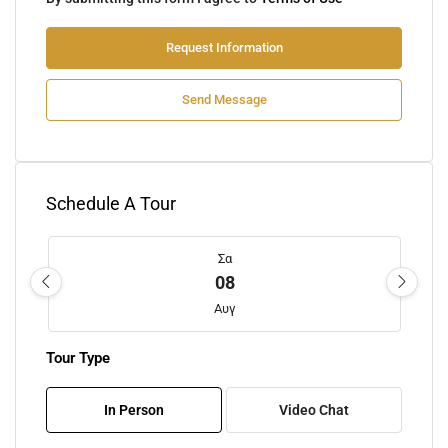
Request Information
Send Message
Schedule A Tour
Σα
08
Αυγ
Tour Type
Κυ
09
In Person
Video Chat
Αυγ