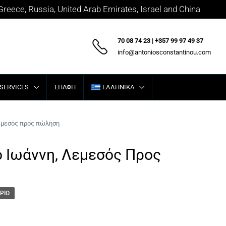
 Greece, Russia, United Arab Emirates, Israel and China
70 08 74 23 | +357 99 97 49 37
info@antoniosconstantinou.com
SERVICES
ΕΠΑΦΉ
ΕΛΛΗΝΙΚΆ
Λεμεσός προς πώληση
ο Ιωάννη, Λεμεσός Προς
ΡΙΟ