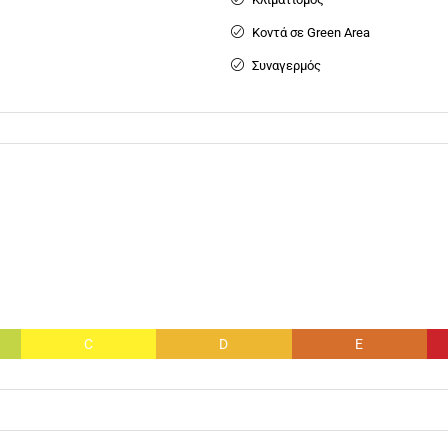
Κοντά σε Green Area
Συναγερμός
C
D
E