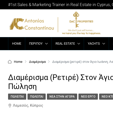
#1st Sales & Marketing Trainer in Real Estate in Cyprus,
HOME
ΠΕΡΊΠΟΥ
REAL ESTATE
YACHTS
Home
Διαμέρισμα
Διαμέρισμα (ρετιρέ) στον Άγιο Ιωάννη, 
Διαμέρισμα (ρετιρέ) Στον Άγι
Πώληση
ΠΩΛΕΊΤΑΙ
ΠΩΛΕΊΤΑΙ
ΝΈΑ ΣΤΗΝ ΑΓΟΡΆ
ΝΈΟ ΈΡΓΟ
ΝΈΟ ΚΤΊ
Λεμεσός, Κύπρος