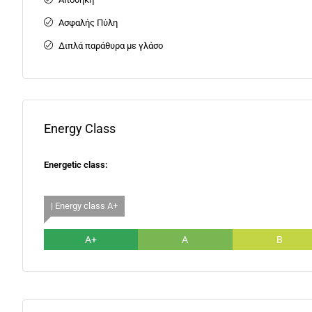
Ασφαλής Πύλη
Διπλά παράθυρα με γλάσο
Energy Class
Energetic class:
| Energy class A+
A+
A
B