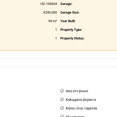
HZ-193654
Garage:
€290,000
Garage Size:
99 m²
Year Built:
1
Property Type:
1
Property Status:
Θέα στο βουνό
Καλυμμένη βεράντα
Κήπος στην ταράτσα
Κλιματισμός