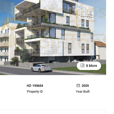
8 More
HZ-193654
2025
Property ID
Year Built