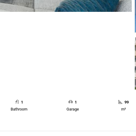
1
1
99
Bathroom
Garage
m²