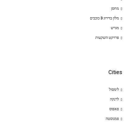
מחסן
מלון בדירוג 3 כוכבים
מגרש
פרויקט השקעות
Cities
לימסול
לרנקה
פאפוס
פמגוסטה