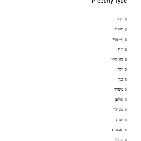
Property Type
דִירָה
מגורים
הַשׁקָעָה
בַּיִת
פֶּנטהָאוּז
וִילָה
בִּניָן
מִשׂרָד
אולפן
מִסְחָרִי
חנות
יאכטות
בונגלו