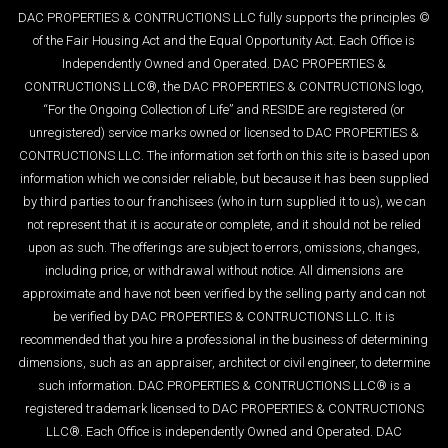
© DAC PROPERTIES & CONTRUCTIONS LLC fully supports the principles
of the Fair Housing Act and the Equal Opportunity Act. Each Office is
Independently Owned and Operated. DAC PROPERTIES &
CONTRUCTIONS LLC®, the DAC PROPERTIES & CONTRUCTIONS logo,
“For the Ongoing Collection of Life” and RESIDE are registered (or
unregistered) service marks owned or licensed to DAC PROPERTIES &
CONTRUCTIONS LLC. The information set forth on this site is based upon
information which we consider reliable, but because it has been supplied
by third parties to our franchisees (who in turn supplied it to us), we can
not represent that it is accurate or complete, and it should not be relied
upon as such. The offerings are subject to errors, omissions, changes,
including price, or withdrawal without notice. All dimensions are
approximate and have not been verified by the selling party and can not
be verified by DAC PROPERTIES & CONTRUCTIONS LLC. It is
recommended that you hire a professional in the business of determining
dimensions, such as an appraiser, architect or civil engineer, to determine
such information. DAC PROPERTIES & CONTRUCTIONS LLC® is a
registered trademark licensed to DAC PROPERTIES & CONTRUCTIONS
LLC®. Each Office is independently Owned and Operated. DAC