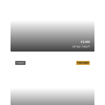
€2,300
לימסול, קַפרִיסִין
FEATURED
להשכרה