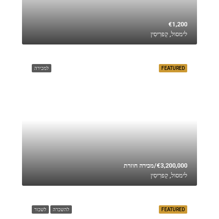
€1,200
לימסול, קַפרִיסִין
FEATURED
למכירה
€3,200,000/מכירה חוזרת
לימסול, קַפרִיסִין
FEATURED
להשכרה
לשכור