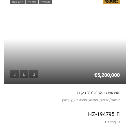
FEATURED
להשכרה
למכירה
חדש לשוק
€5,200,000
אזימוט גראנדה 27 דקות
לימסול, לרנקה, פאפוס, פמגוסטה, קַפרִיסִין
HZ-194795
Listing ID