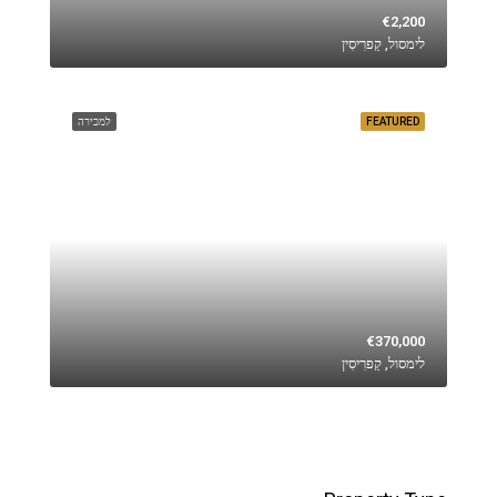
€2,200
לימסול, קַפרִיסִין
FEATURED
למכירה
€370,000
לימסול, קַפרִיסִין