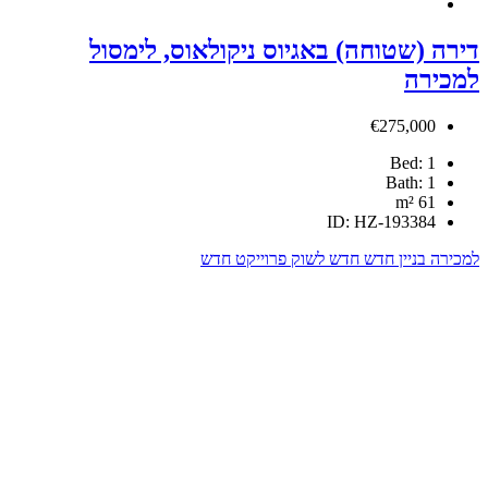
אגיוס ניקולאוס, לימסול
לשוק
פרוייקט חדש