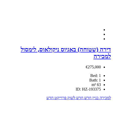
אגיוס ניקולאוס, לימסול
לשוק
פרוייקט חדש