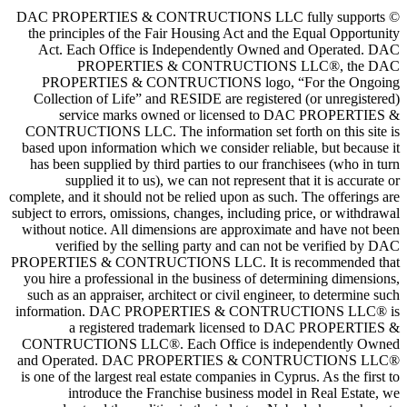
© DAC PROPERTIES & CONTRUCTIONS LLC
the principles of the Fair Housing Act and
Act. Each Office is Independently Own
PROPERTIES & CONTRUCTION
PROPERTIES & CONTRUCTIONS logo,
Collection of Life” and RESIDE are regist
service marks owned or licensed 
CONTRUCTIONS LLC. The information set f
based upon information which we consider re
has been supplied by third parties to our f
supplied it to us), we can not represen
complete, and it should not be relied upon as s
subject to errors, omissions, changes, includin
without notice. All dimensions are approxim
verified by the selling party and can 
PROPERTIES & CONTRUCTIONS LLC. It is
you hire a professional in the business of d
such as an appraiser, architect or civil engi
information. DAC PROPERTIES & CON
a registered trademark licensed
CONTRUCTIONS LLC®. Each Office is i
and Operated. DAC PROPERTIES & C
is one of the largest real estate companies in 
introduce the Franchise business mo