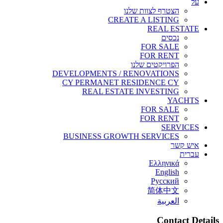
ות שלנו
CREATE A 
FO
FO
 שלנו
DEVELOPMENTS / RENOV
CY PERMANET RESIDE
REAL ESTATE IN
FO
FO
BUSINESS GROWTH SE