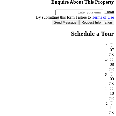
Enquire Abo
By submitting this form I
Send Message
Sc