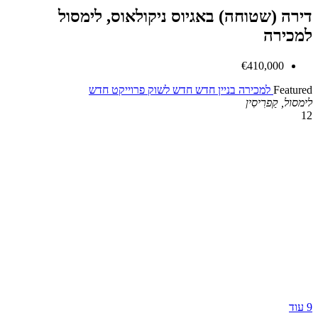
אגיוס ניקולאוס, לימסול
 חדש
חדש לשוק
פרוייקט חדש