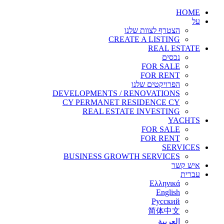
ות שלנו
CREATE A 
FO
FO
 שלנו
DEVELOPMENTS / RENOV
CY PERMANET RESIDE
REAL ESTATE IN
FO
FO
BUSINESS GROWTH SE