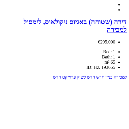
אגיוס ניקולאוס, לימסול
לשוק
פרוייקט חדש