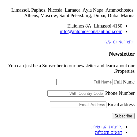
Limassol, Paphos, Nicosia, Larnaca, Ayi
Athens, Moscow, Saint Petersburg,
Elaionos 8A,
info@antoniosco
You can just be a Subscriber to our newslett