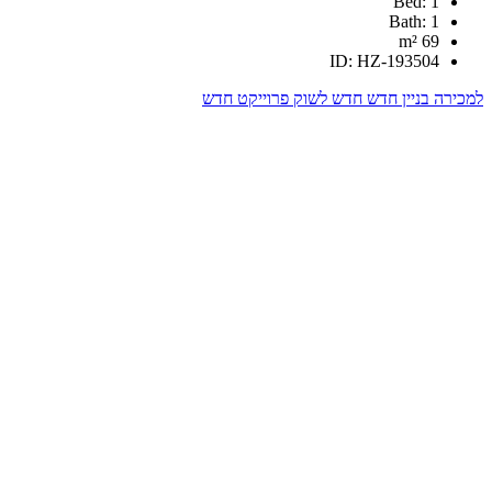
לשוק
פרוייקט חדש