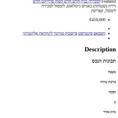
 חדש
חדש לשוק
פרוייקט חדש
יקולאוס, לימסול למכירה
פייסבוק
טוויטר
לינקדאין
אֶלֶקטרוֹנִי