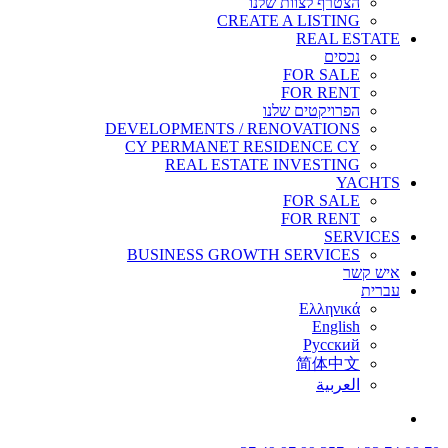
ות שלנו
CREATE A 
FO
FO
 שלנו
DEVELOPMENTS / RENOV
CY PERMANET RESIDE
REAL ESTATE IN
FO
FO
BUSINESS GROWTH SE