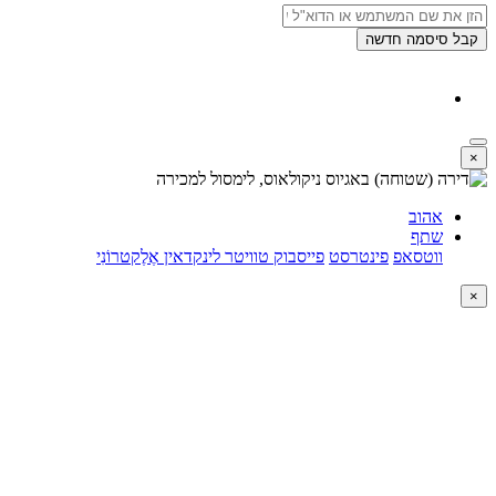
פייסבוק
טוויטר
לינקדאין
אֶלֶקטרוֹנִי