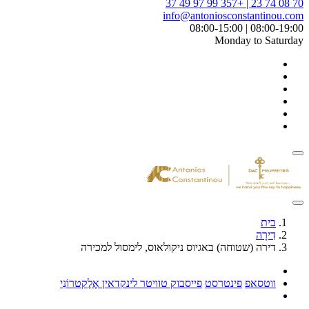
info@anto
גיוס ניקולאוס, לימסול למכירה
פייסבוק
טוויטר
לינקדאין
אֶלֶקטרוֹנִי