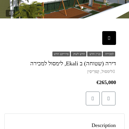
5
למכירה
בניין חדש
חדש לשוק
פרוייקט חדש
דירה (שטוחה) ב Ekali, לימסול למכירה
לימסול, קַפרִיסִין
€265,000
Description