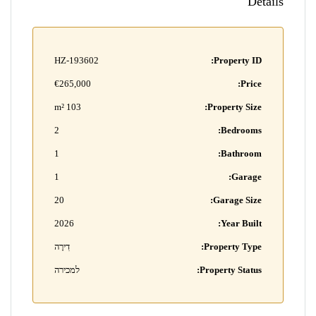
Details
HZ-193602
Property ID:
€265,000
Price:
103 m²
Property Size:
2
Bedrooms:
1
Bathroom:
1
Garage:
20
Garage Size:
2026
Year Built:
Property Type:
דִירָה
Property Status:
למכירה