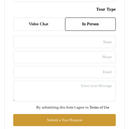
Tour Type
ב
10
Video Chat
In Person
אוג
ג
11
אוג
ד
12
אוג
ה
By submitting this form I agree to
Terms of Use
13
אוג
Submit a Tour Request