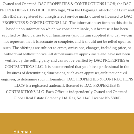
Owned and Operated. DAC PROPERTIES & CONTRUCTIONS LLC®, the DAC
PROPERTIES & CONTRUCTIONS logo, “For the Ongoing Collection of Life” and
RESIDE are registered (or unregistered) service marks owned or licensed to DAC
PROPERTIES & CONTRUCTIONS LLC. The information set forth on this site is
based upon information which we consider reliable, but because it has been
supplied by third parties to our franchisees (who in turn supplied it to us), we can
not represent that it is accurate or complete, and it should not be relied upon as
such. The offerings are subject to errors, omissions, changes, including price, or
withdrawal without notice. All dimensions are approximate and have not been
verified by the selling party and can not be verified by DAC PROPERTIES &
CONTRUCTIONS LLC. It is recommended that you hire a professional in the
business of determining dimensions, such as an appraiser, architect or civil
engineer, to determine such information. DAC PROPERTIES & CONTRUCTIONS
LLC® is a registered trademark licensed to DAC PROPERTIES &
CONTRUCTIONS LLC. Each Office is independently Owned and Operated.
Global Real Estate Company Ltd. Reg No 1140 License No 580/E
Sitemap