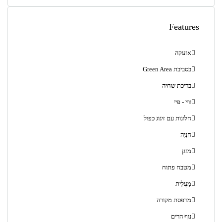
Features
אזעקה
בסביבת Green Area
בריכת שחיה
וויי - פיי
חלונות עם זיגוג כפול
חֲנָיָה
מזגן
מטבח פתוח
מַעֲלִית
מרפסת מקורה
נוף הרים