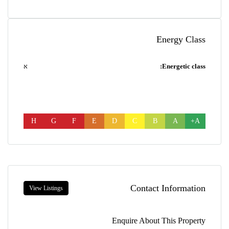
Energy Class
Energetic class:
א
H
G
F
E
D
C
B
A
A+
Contact Information
View Listings
Enquire About This Property