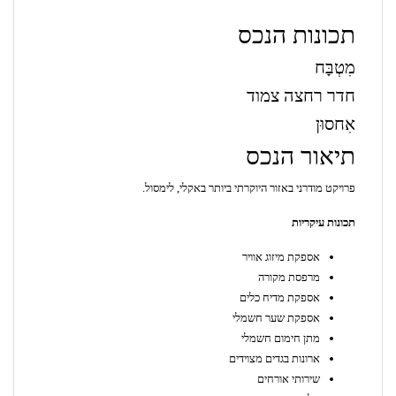
תכונות הנכס
מִטְבָּח
חדר רחצה צמוד
אִחסוּן
תיאור הנכס
פרויקט מודרני באזור היוקרתי ביותר באקלי, לימסול.
תכונות עיקריות
אספקת מיזוג אוויר
מרפסת מקורה
אספקת מדיח כלים
אספקת שער חשמלי
מתן חימום חשמלי
ארונות בגדים מצוידים
שירותי אורחים