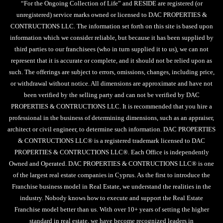
“For the Ongoing Collection of Life” and RESIDE are registered (or
unregistered) service marks owned or licensed to DAC PROPERTIES &
CONTRUCTIONS LLC. The information set forth on this site is based upon
information which we consider reliable, but because it has been supplied by
third parties to our franchisees (who in turn supplied it to us), we can not
represent that it is accurate or complete, and it should not be relied upon as
such. The offerings are subject to errors, omissions, changes, including price,
or withdrawal without notice. All dimensions are approximate and have not
been verified by the selling party and can not be verified by DAC
PROPERTIES & CONTRUCTIONS LLC. It is recommended that you hire a
professional in the business of determining dimensions, such as an appraiser,
architect or civil engineer, to determine such information. DAC PROPERTIES
& CONTRUCTIONS LLC® is a registered trademark licensed to DAC
PROPERTIES & CONTRUCTIONS LLC®. Each Office is independently
Owned and Operated. DAC PROPERTIES & CONTRUCTIONS LLC® is one
of the largest real estate companies in Cyprus. As the first to introduce the
Franchise business model in Real Estate, we understand the realities in the
industry. Nobody knows how to execute and support the Real Estate
Franchise model better than us. With over 10+ years of setting the higher
standard in real estate, we have become recognized leaders in