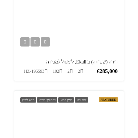
דירה (שטוחה) ב Ekali, לימסול למכירה
€285,000
HZ-195593
102
2
2
FEATURED
למכירה
בניין חדש
בתהליך בנייה
חדש לשוק