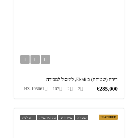
דירה (שטוחה) ב Ekali, לימסול למכירה
€285,000
HZ-195061
107
2
2
FEATURED
למכירה
בניין חדש
בתהליך בנייה
חדש לשוק