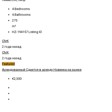
4
Bedrooms
4
Bathrooms
275
m²
HZ-194157
Listing ID
ChrK
2 года назад
ChrK
2 года назад
Featured
Арендованный
Сдается в аренду
Новинка на рынке
€2,300