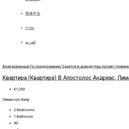
简体中文
עברית
العربية
Арендованный
По предложению
Сдается в аренду
Наш проект
Новинк
Квартира (Квартира) В Апостолос Андреас, Лим
€1,200
Лимассол, Кипр
2
Bedrooms
1
Bathroom
93