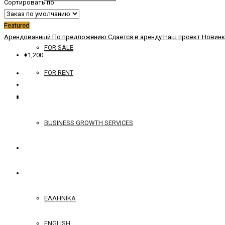
Сортировать по:
YACHTS
Featured
Арендованный
По предложению
Сдается в аренду
Наш проект
Новинк
FOR SALE
€1,200
FOR RENT
SERVICES
BUSINESS GROWTH SERVICES
КОНТАКТ
РУССКИЙ
ΕΛΛΗΝΙΚΆ
ENGLISH