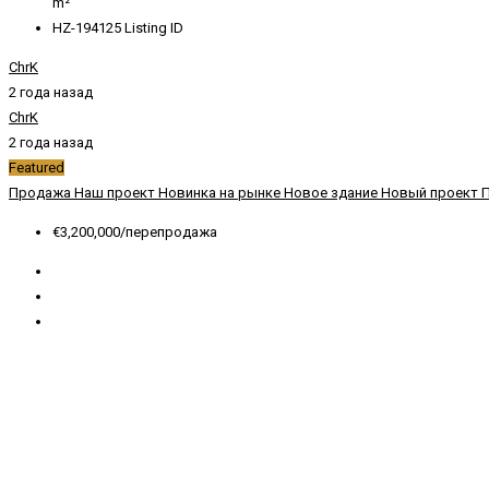
m²
HZ-194125
Listing ID
ChrK
2 года назад
ChrK
2 года назад
Featured
Продажа
Наш проект
Новинка на рынке
Новое здание
Новый проект
€3,200,000/перепродажа