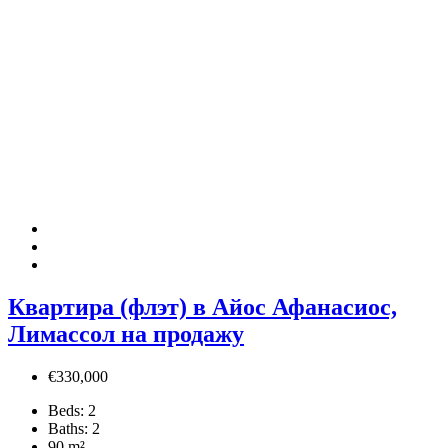
Квартира (флэт) в Айос Афанасиос,
Лимассол на продажу
€330,000
Beds:
2
Baths:
2
90
m²