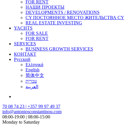
FOR RENT
НАШИ ПРОЕКТЫ
DEVELOPMENTS / RENOVATIONS
CY ПОСТОЯННОЕ МЕСТО ЖИТЕЛЬСТВА CY
REAL ESTATE INVESTING
YACHTS
FOR SALE
FOR RENT
SERVICES
BUSINESS GROWTH SERVICES
КОНТАКТ
Русский
Ελληνικά
English
简体中文
עברית
العربية
70 08 74 23 | +357 99 97 49 37
info@antoniosconstantinou.com
08:00-19:00 | 08:00-15:00
Monday to Saturday