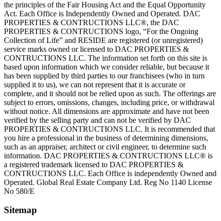
the principles of the Fair Housing Act and the Equal Opportunity
Act. Each Office is Independently Owned and Operated. DAC
PROPERTIES & CONTRUCTIONS LLC®, the DAC
PROPERTIES & CONTRUCTIONS logo, “For the Ongoing
Collection of Life” and RESIDE are registered (or unregistered)
service marks owned or licensed to DAC PROPERTIES &
CONTRUCTIONS LLC. The information set forth on this site is
based upon information which we consider reliable, but because it
has been supplied by third parties to our franchisees (who in turn
supplied it to us), we can not represent that it is accurate or
complete, and it should not be relied upon as such. The offerings are
subject to errors, omissions, changes, including price, or withdrawal
without notice. All dimensions are approximate and have not been
verified by the selling party and can not be verified by DAC
PROPERTIES & CONTRUCTIONS LLC. It is recommended that
you hire a professional in the business of determining dimensions,
such as an appraiser, architect or civil engineer, to determine such
information. DAC PROPERTIES & CONTRUCTIONS LLC® is
a registered trademark licensed to DAC PROPERTIES &
CONTRUCTIONS LLC. Each Office is independently Owned and
Operated. Global Real Estate Company Ltd. Reg No 1140 License
No 580/E
Sitemap