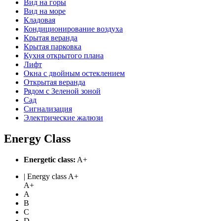
Вид на горы
Вид на море
Кладовая
Кондиционирование воздуха
Крытая веранда
Крытая парковка
Кухня открытого плана
Лифт
Окна с двойным остеклением
Открытая веранда
Рядом с Зеленой зоной
Сад
Сигнализация
Электрические жалюзи
Energy Class
Energetic class:
A+
| Energy class A+
A+
A
B
C
D