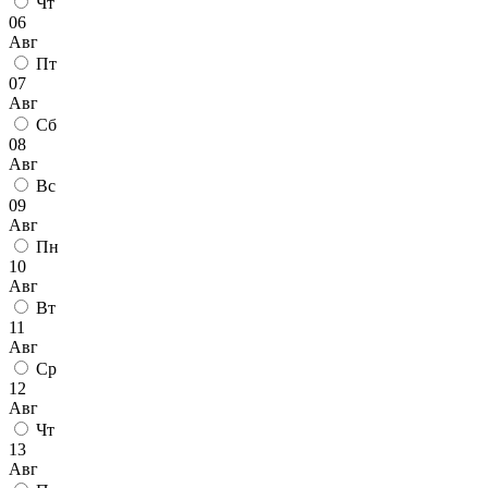
Чт
06
Авг
Пт
07
Авг
Сб
08
Авг
Вс
09
Авг
Пн
10
Авг
Вт
11
Авг
Ср
12
Авг
Чт
13
Авг