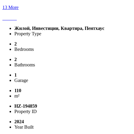
13 More
Жилой, Инвестиции, Квартира, Пентхаус
Property Type
2
Bedrooms
2
Bathrooms
1
Garage
110
m²
HZ-194859
Property ID
2024
Year Built