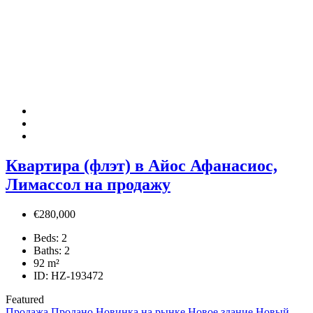
Квартира (флэт) в Айос Афанасиос,
Лимассол на продажу
€280,000
Beds:
2
Baths:
2
92
m²
ID:
HZ-193472
Featured
Продажа
Продано
Новинка на рынке
Новое здание
Новый