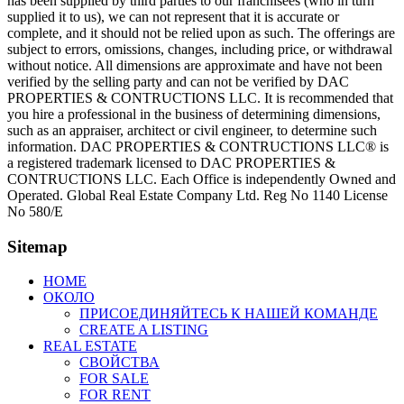
has been supplied by third parties to our franchisees (who in turn
supplied it to us), we can not represent that it is accurate or
complete, and it should not be relied upon as such. The offerings are
subject to errors, omissions, changes, including price, or withdrawal
without notice. All dimensions are approximate and have not been
verified by the selling party and can not be verified by DAC
PROPERTIES & CONTRUCTIONS LLC. It is recommended that
you hire a professional in the business of determining dimensions,
such as an appraiser, architect or civil engineer, to determine such
information. DAC PROPERTIES & CONTRUCTIONS LLC® is
a registered trademark licensed to DAC PROPERTIES &
CONTRUCTIONS LLC. Each Office is independently Owned and
Operated. Global Real Estate Company Ltd. Reg No 1140 License
No 580/E
Sitemap
HOME
ОКОЛО
ПРИСОЕДИНЯЙТЕСЬ К НАШЕЙ КОМАНДЕ
CREATE A LISTING
REAL ESTATE
СВОЙСТВА
FOR SALE
FOR RENT