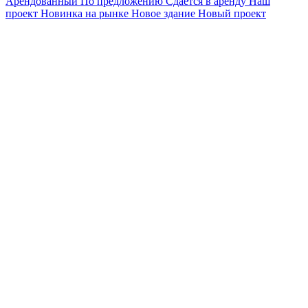
Арендованный
По предложению
Сдается в аренду
Наш
проект
Новинка на рынке
Новое здание
Новый проект