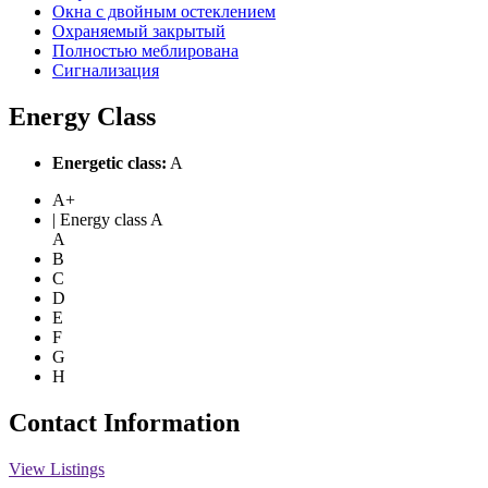
Окна с двойным остеклением
Охраняемый закрытый
Полностью меблирована
Сигнализация
Energy Class
Energetic class:
A
A+
| Energy class A
A
B
C
D
E
F
G
H
Contact Information
View Listings