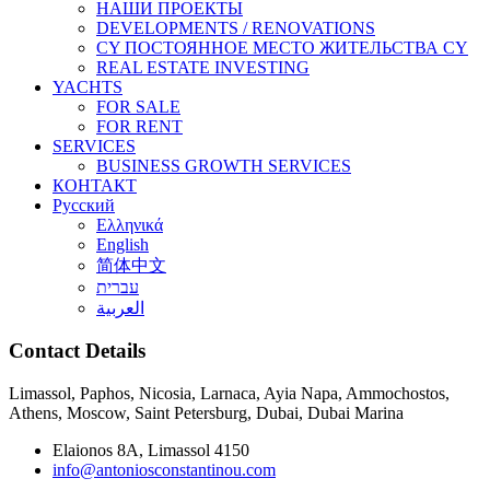
НАШИ ПРОЕКТЫ
DEVELOPMENTS / RENOVATIONS
CY ПОСТОЯННОЕ МЕСТО ЖИТЕЛЬСТВА CY
REAL ESTATE INVESTING
YACHTS
FOR SALE
FOR RENT
SERVICES
BUSINESS GROWTH SERVICES
КОНТАКТ
Русский
Ελληνικά
English
简体中文
עברית
العربية
Contact Details
Limassol, Paphos, Nicosia, Larnaca, Ayia Napa, Ammochostos,
Athens, Moscow, Saint Petersburg, Dubai, Dubai Marina
Elaionos 8A, Limassol 4150
info@antoniosconstantinou.com