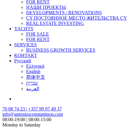
FOR RENT
НАШИ ПРОЕКТЫ
DEVELOPMENTS / RENOVATIONS
CY ПОСТОЯННОЕ МЕСТО ЖИТЕЛЬСТВА CY
REAL ESTATE INVESTING
YACHTS
FOR SALE
FOR RENT
SERVICES
BUSINESS GROWTH SERVICES
КОНТАКТ
Русский
Ελληνικά
English
简体中文
עברית
العربية
70 08 74 23 | +357 99 97 49 37
info@antoniosconstantinou.com
08:00-19:00 | 08:00-15:00
Monday to Saturday