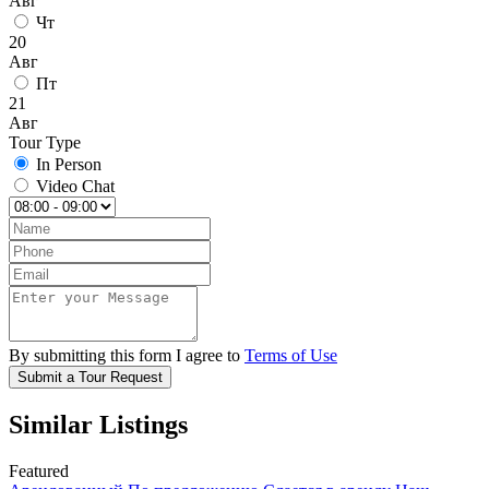
Авг
Чт
20
Авг
Пт
21
Авг
Tour Type
In Person
Video Chat
By submitting this form I agree to
Terms of Use
Submit a Tour Request
Similar Listings
Featured