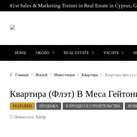
#1st Sales & Marketing Trainer in Real Estate in Cyprus, G
HOME
ОКОЛО
REAL ESTATE
YACHTS
S
Главная
Жилой
Инвестиции
Квартира
Квартира (флэт) в
Квартира (флэт) В Меса Гейто
FEATURED
ПРОДАЖА
В ПРОЦЕССЕ СТРОИТЕЛЬСТВА
НОВ
Лимассол, Кипр