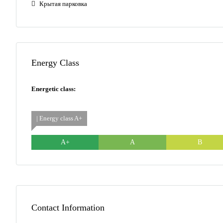
Крытая парковка
Energy Class
Energetic class:
| Energy class A+
A+
A
B
Contact Information