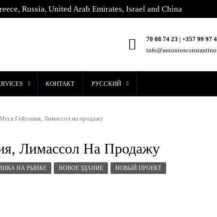
reece, Russia, United Arab Emirates, Israel and China
70 08 74 23 | +357 99 97 
info@antoniosconstantin
ERVICES
КОНТАКТ
РУССКИЙ
 Меса Гейтония, Лимассол на продажу
ния, Лимассол На Продажу
ИНКА НА РЫНКЕ
НОВОЕ ЗДАНИЕ
НОВЫЙ ПРОЕКТ