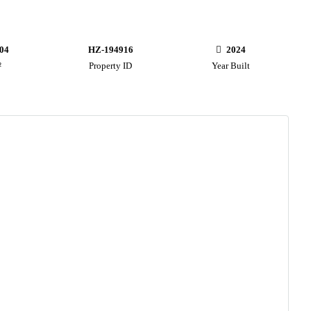
04
HZ-194916
2024
²
Property ID
Year Built