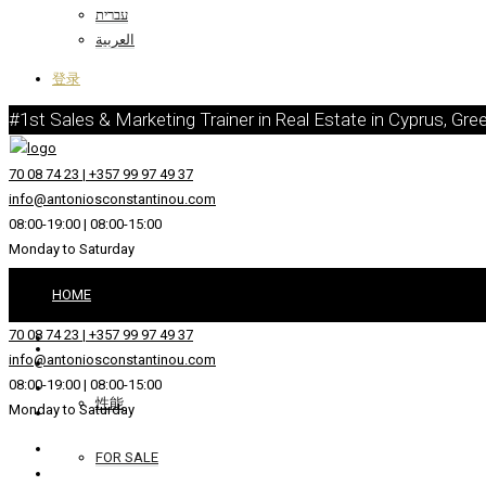
עברית
العربية
登录
#1st Sales & Marketing Trainer in Real Estate in Cyprus, Gre
70 08 74 23 | +357 99 97 49 37
info@antoniosconstantinou.com
08:00-19:00 | 08:00-15:00
Monday to Saturday
HOME
70 08 74 23 | +357 99 97 49 37
REAL ESTATE
info@antoniosconstantinou.com
08:00-19:00 | 08:00-15:00
性能
Monday to Saturday
FOR SALE