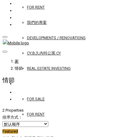
FOR RENT
我們的專案
DEVELOPMENTS / RENOVATIONS
CY永久內特公寓 CY
家
情節
REAL ESTATE INVESTING
情節
YACHTS
FOR SALE
2 Properties
FOR RENT
排序方式：
SERVICES
Featured