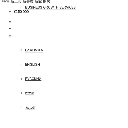
待售
新上市
新專案
新館
期房
BUSINESS GROWTH SERVICES
€250,000
聯繫
简体中文
ΕΛΛΗΝΙΚΆ
ENGLISH
РУССКИЙ
עברית
العربية