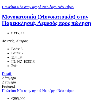
Πωλείται
Νέα στην αγορά
Νέο έργο
Νέο κτίριο
Μονοκατοικία (Μονοκατοικία) στην
Παρεκκλησιά, Λεμεσός προς πώληση
€395,000
Λεμεσός, Κύπρος
Beds:
3
Baths:
2
114
m²
ID:
HZ-193313
Σπίτι
Details
2 έτη ago
2 έτη ago
Featured
Πωλείται
Νέα στην αγορά
Νέο έργο
Νέο κτίριο
€295,000