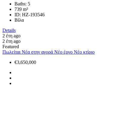
Baths:
5
739
m²
ID:
HZ-193546
Βίλα
Details
2 έτη ago
2 έτη ago
Featured
Πωλείται
Νέα στην αγορά
Νέο έργο
Νέο κτίριο
€3,650,000