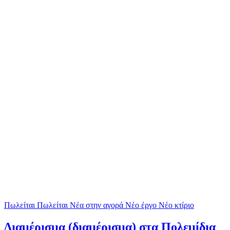
Πωλείται
Πωλείται
Νέα στην αγορά
Νέο έργο
Νέο κτίριο
Διαμέρισμα (διαμέρισμα) στα Πολεμίδια