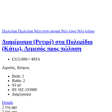
Πωλείται
Πωλείται
Νέα στην αγορά
Νέο έργο
Νέο κτίριο
Διαμέρισμα (Ρετιρέ) στα Πολεμίδια
(Κάτω), Λεμεσός προς πώληση
€315,000/+ ΦΠΑ
Λεμεσός, Κύπρος
Beds:
2
Baths:
2
93
m²
ID:
HZ-193980
Διαμέρισμα
Details
2 έτη ago
2 έτη ago