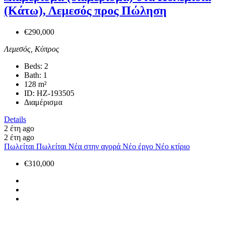
(Κάτω), Λεμεσός προς Πώληση
€290,000
Λεμεσός, Κύπρος
Beds:
2
Bath:
1
128
m²
ID:
HZ-193505
Διαμέρισμα
Details
2 έτη ago
2 έτη ago
Πωλείται
Πωλείται
Νέα στην αγορά
Νέο έργο
Νέο κτίριο
€310,000