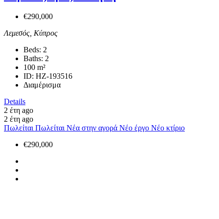
€290,000
Λεμεσός, Κύπρος
Beds:
2
Baths:
2
100
m²
ID:
HZ-193516
Διαμέρισμα
Details
2 έτη ago
2 έτη ago
Πωλείται
Πωλείται
Νέα στην αγορά
Νέο έργο
Νέο κτίριο
€290,000