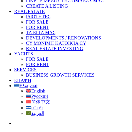
ΓΙΝΕΤΕ ΜΕΛΟΣ ΤΗΣ ΟΜΑΔΑΣ ΜΑΣ
CREATE A LISTING
REAL ESTATE
ΙΔΙΟΤΗΤΕΣ
FOR SALE
FOR RENT
ΤΑ ΕΡΓΑ ΜΑΣ
DEVELOPMENTS / RENOVATIONS
CY ΜΌΝΙΜΗ ΚΑΤΟΙΚΊΑ CY
REAL ESTATE INVESTING
YACHTS
FOR SALE
FOR RENT
SERVICES
BUSINESS GROWTH SERVICES
ΕΠΑΦΉ
Ελληνικά
English
Русский
简体中文
עברית
العربية