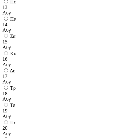
Πε
13
Αυγ
Πα
14
Αυγ
Σα
15
Αυγ
Κυ
16
Αυγ
Δε
17
Αυγ
Τρ
18
Αυγ
Τε
19
Αυγ
Πε
20
Αυγ