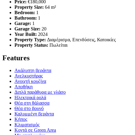
Price:
€180,000
Property Size:
64 m²
Bedroom:
1
Bathroom:
1
Garage:
1
Garage Size:
20
Year Built:
2024
Property Type:
Διαμέρισμα, Επενδύσεις, Κατοικίες
Property Status:
Πωλείται
Features
Ακάλυπτη βεράντα
Ανελκυστήρας
Ανοιχτή κουζίνα
Αποθήκη
Διπλά παράθυρα με γλάσο
Ηλεκτρικά ρολά
Θέα στη θάλασσα
Θέα στο βουνό
Καλυμμένη βεράντα
Κήπος
Κλιματισμός
Κοντά σε Green Area