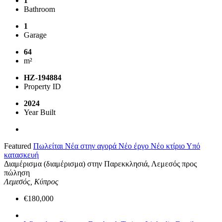
1
Bathroom
1
Garage
64
m²
HZ-194884
Property ID
2024
Year Built
Featured
Πωλείται
Νέα στην αγορά
Νέο έργο
Νέο κτίριο
Υπό
κατασκευή
Διαμέρισμα (διαμέρισμα) στην Παρεκκλησιά, Λεμεσός προς
πώληση
Λεμεσός, Κύπρος
€180,000