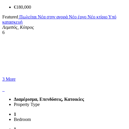
€180,000
Featured
Πωλείται
Νέα στην αγορά
Νέο έργο
Νέο κτίριο
Υπό
κατασκευή
Λεμεσός, Κύπρος
6
3 More
Διαμέρισμα, Επενδύσεις, Κατοικίες
Property Type
1
Bedroom