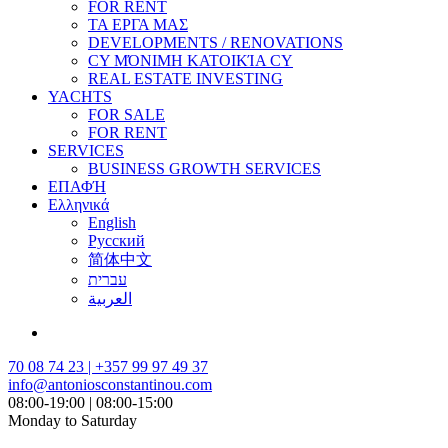
FOR RENT
ΤΑ ΕΡΓΑ ΜΑΣ
DEVELOPMENTS / RENOVATIONS
CY ΜΌΝΙΜΗ ΚΑΤΟΙΚΊΑ CY
REAL ESTATE INVESTING
YACHTS
FOR SALE
FOR RENT
SERVICES
BUSINESS GROWTH SERVICES
ΕΠΑΦΉ
Ελληνικά
English
Русский
简体中文
עברית
العربية
70 08 74 23 | +357 99 97 49 37
info@antoniosconstantinou.com
08:00-19:00 | 08:00-15:00
Monday to Saturday