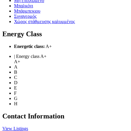
Μη επιπλωμένο
Μπαλκόνι
Μπάρμπεκιου
Συναγερμός
Χώρος στάθμευσης καλυμμένος
Energy Class
Energetic class:
A+
| Energy class A+
A+
A
B
C
D
E
F
G
H
Contact Information
View Listings