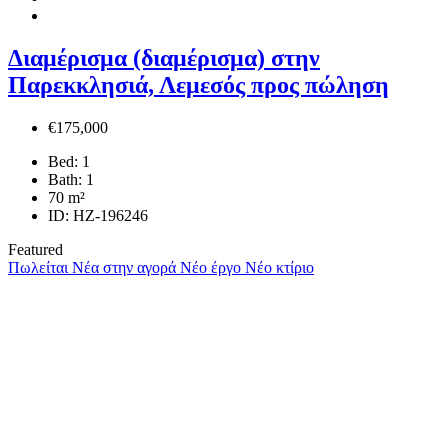
Διαμέρισμα (διαμέρισμα) στην
Παρεκκλησιά, Λεμεσός προς πώληση
€175,000
Bed:
1
Bath:
1
70
m²
ID:
HZ-196246
Featured
Πωλείται
Νέα στην αγορά
Νέο έργο
Νέο κτίριο