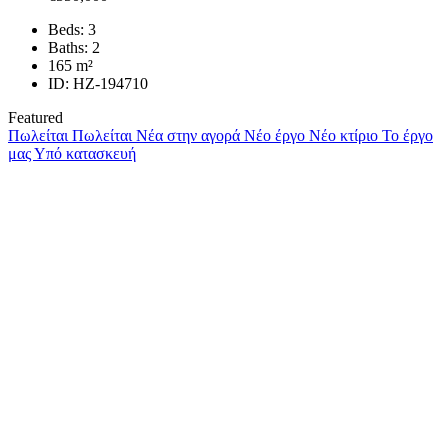
Beds:
3
Baths:
2
165
m²
ID:
HZ-194710
Featured
Πωλείται
Πωλείται
Νέα στην αγορά
Νέο έργο
Νέο κτίριο
Το έργο
μας
Υπό κατασκευή