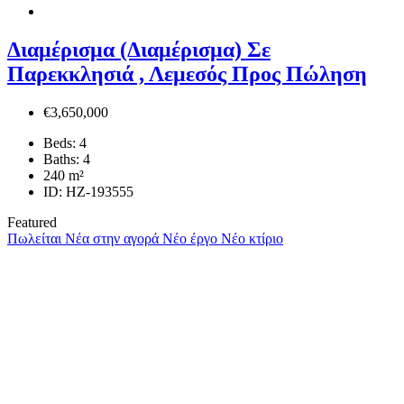
Διαμέρισμα (Διαμέρισμα) Σε
Παρεκκλησιά , Λεμεσός Προς Πώληση
€3,650,000
Beds:
4
Baths:
4
240
m²
ID:
HZ-193555
Featured
Πωλείται
Νέα στην αγορά
Νέο έργο
Νέο κτίριο