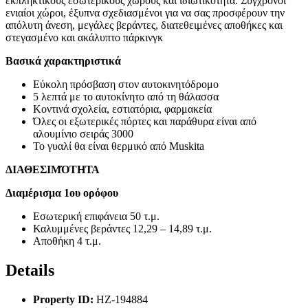
εκπληκτικούς εσωτερικούς χώρους και ιδιωτικότητα. Σύγχρονοι
ενιαίοι χώροι, έξυπνα σχεδιασμένοι για να σας προσφέρουν την
απόλυτη άνεση, μεγάλες βεράντες, διατεθειμένες αποθήκες και
στεγασμένο και ακάλυπτο πάρκινγκ
Βασικά χαρακτηριστικά
Εύκολη πρόσβαση στον αυτοκινητόδρομο
5 λεπτά με το αυτοκίνητο από τη θάλασσα
Κοντινά σχολεία, εστιατόρια, φαρμακεία
Όλες οι εξωτερικές πόρτες και παράθυρα είναι από
αλουμίνιο σειράς 3000
Το γυαλί θα είναι θερμικό από Muskita
ΔΙΑΘΕΣΙΜΌΤΗΤΑ
Διαμέρισμα 1ου ορόφου
Εσωτερική επιφάνεια 50 τ.μ.
Καλυμμένες βεράντες 12,29 – 14,89 τ.μ.
Αποθήκη 4 τ.μ.
Details
Property ID:
HZ-194884