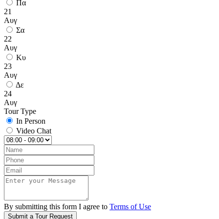
Πα
21
Αυγ
Σα
22
Αυγ
Κυ
23
Αυγ
Δε
24
Αυγ
Tour Type
In Person
Video Chat
By submitting this form I agree to
Terms of Use
Submit a Tour Request