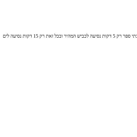
מקום האירוח ניו פיתוחמט (New developmet) ממוקם באזור מגורים שקט של פרקליסיה (Parekklissia). קרוב לכל השירותים, בנקים, משרדי עסקים, בתי ספר רק 5 דקות נסיעה לכביש המהיר ובכל זאת רק 15 דקות נסיעה לים