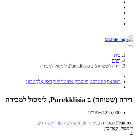
בית
דִירָה
דירה (שטוחה) ב Parekklisia, לימסול למכירה
ווטסאפ
פינטרסט
פייסבוק
טוויטר
לינקדאין
אֶלֶקטרוֹנִי
דירה (שטוחה) ב Parekklisia, לימסול למכירה
€255,000/+מע"מ
Featured
למכירה
בניין חדש
חדש לשוק
פרוייקט חדש
לימסול, קַפרִיסִין
4