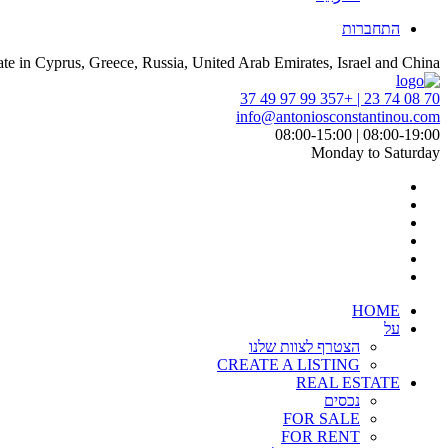
התחברות
ate in Cyprus, Greece, Russia, United Arab Emirates, Israel and China
70 08 74 23 | +357 99 97 49 37
info@antoniosconstantinou.com
08:00-19:00 | 08:00-15:00
Monday to Saturday
HOME
על
הצטרף לצוות שלנו
CREATE A LISTING
REAL ESTATE
נכסים
FOR SALE
FOR RENT