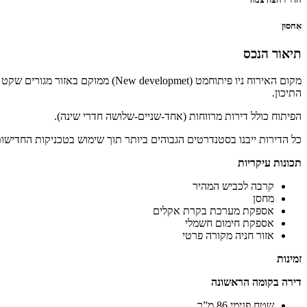
אִחסוּן
תיאור הנכס
התיכון.
הפיתוח כולל דירות מרווחות (אחד-שניים-שלושה חדרי שינה).
כל הדירות ייבנו בסטנדרטים הגבוהים ביותר תוך שימוש בטכניקות החדישות 
תכונות עיקריות
קרבה לכביש המהיר
מחסן
אספקת מערכת בקרת אקלים
אספקת חימום חשמלי
אזור חניה מקורה פרטי
זמינות
דירה בקומה הראשונה
שטח פנימי 86 מ”ר