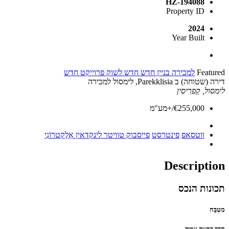
HZ-194088
Property ID
2024
Year Built
Featured
למכירה
בניין חדש
חדש לשוק
פרוייקט חדש
דירה (שטוחה) ב Parekklisia, לימסול למכירה
לימסול, קַפרִיסִין
€255,000/+מע"מ
ווטסאפ
פינטרסט
פייסבוק
טוויטר
לינקדאין
אֶלֶקטרוֹנִי
Description
תכונות הנכס
מִטְבָּח
חדר רחצה צמוד