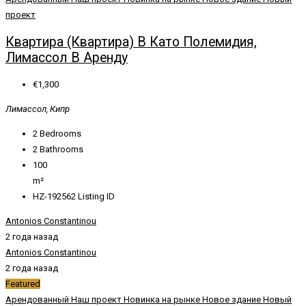
проект
Квартира (Квартира) В Като Полемидия,
Лимассол В Аренду
€1,300
Лимассол, Кипр
2
Bedrooms
2
Bathrooms
100
m²
HZ-192562
Listing ID
Antonios Constantinou
2 года назад
Antonios Constantinou
2 года назад
Featured
Арендованный
Наш проект
Новинка на рынке
Новое здание
Новый