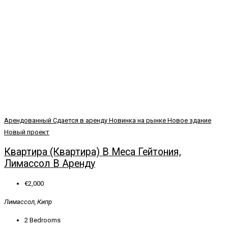
Арендованный
Сдается в аренду
Новинка на рынке
Новое здание
Новый проект
Квартира (Квартира) В Меса Гейтония,
Лимассол В Аренду
€2,000
Лимассол, Кипр
2
Bedrooms