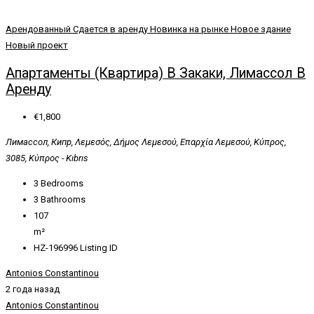
Арендованный
Сдается в аренду
Новинка на рынке
Новое здание
Новый проект
Апартаменты (квартира) В Закаки, Лимассол В
Аренду
€1,800
Лимассол, Кипр, Λεμεσός, Δήμος Λεμεσού, Επαρχία Λεμεσού, Κύπρος,
3085, Κύπρος - Kıbrıs
3
Bedrooms
3
Bathrooms
107
m²
HZ-196996
Listing ID
Antonios Constantinou
2 года назад
Antonios Constantinou