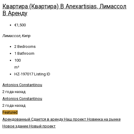
Квартира (Квартира) В Anexartisias, Лимассол
В Аренду
€1,500
Лимассол, Кипр
2
Bedrooms
1
Bathroom
100
m²
HZ-197017
Listing ID
Antonios Constantinou
2 года назад
Antonios Constantinou
2 года назад
Featured
Арендованный
Сдается в аренду
Наш проект
Новинка на рынке
Новое здание
Новый проект