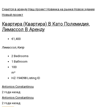
Сдается в аренду
Наш проект
Новинка на рынке
Новое здание
Новый проект
Квартира (Квартира) В Като Полемидия,
Лимассол В Аренду
€1,400
Лимассол, Кипр
2
Bedrooms
1
Bathroom
100
m²
HZ-194098
Listing ID
Antonios Constantinou
2 года назад
Antonios Constantinou
2 года назад