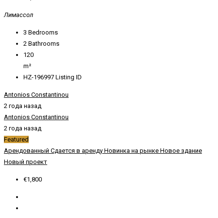
Лимассол
3
Bedrooms
2
Bathrooms
120
m²
HZ-196997
Listing ID
Antonios Constantinou
2 года назад
Antonios Constantinou
2 года назад
Featured
Арендованный
Сдается в аренду
Новинка на рынке
Новое здание
Новый проект
€1,800