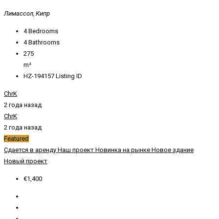
Лимассол, Кипр
4
Bedrooms
4
Bathrooms
275
m²
HZ-194157
Listing ID
ChrK
2 года назад
ChrK
2 года назад
Featured
Сдается в аренду
Наш проект
Новинка на рынке
Новое здание
Новый проект
€1,400