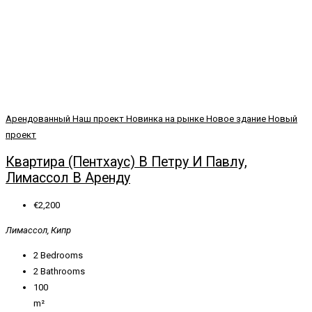
Арендованный
Наш проект
Новинка на рынке
Новое здание
Новый
проект
Квартира (Пентхаус) В Петру И Павлу,
Лимассол В Аренду
€2,200
Лимассол, Кипр
2
Bedrooms
2
Bathrooms
100
m²