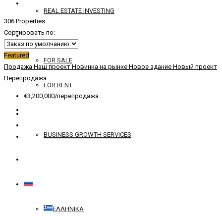
REAL ESTATE INVESTING
306 Properties
Сортировать по:
YACHTS
Featured
FOR SALE
Продажа
Наш проект
Новинка на рынке
Новое здание
Новый проект
Перепродажа
FOR RENT
€3,200,000/перепродажа
SERVICES
BUSINESS GROWTH SERVICES
КОНТАКТ
РУССКИЙ
ΕΛΛΗΝΙΚΆ