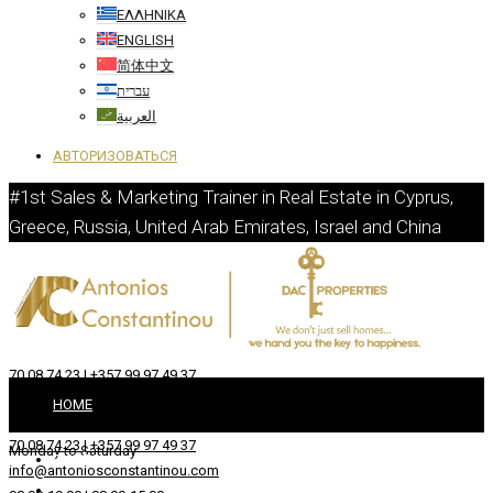
ΕΛΛΗΝΙΚΆ
ENGLISH
简体中文
עברית
العربية
АВТОРИЗОВАТЬСЯ
#1st Sales & Marketing Trainer in Real Estate in Cyprus,
Greece, Russia, United Arab Emirates, Israel and China
70 08 74 23 | +357 99 97 49 37
info@antoniosconstantinou.com
HOME
08:00-19:00 | 08:00-15:00
70 08 74 23 | +357 99 97 49 37
Monday to Saturday
ОКОЛО
info@antoniosconstantinou.com