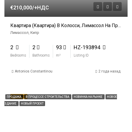
€210,000/+НДС
Квартира (квартира) В Колосси, Лимассол На Продажу
Лимассол, Кипр
2
2
93
HZ-193894
Bedrooms
Bathrooms
m²
Listing ID
Antonios Constantinou
2 года назад
FEATURED
ПРОДАЖА
В ПРОЦЕССЕ СТРОИТЕЛЬСТВА
НОВИНКА НА РЫНКЕ
НОВОЕ
ЗДАНИЕ
НОВЫЙ ПРОЕКТ