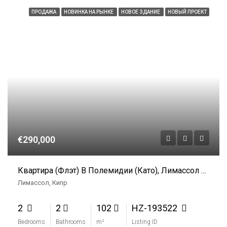
ПРОДАЖА
НОВИНКА НА РЫНКЕ
НОВОЕ ЗДАНИЕ
НОВЫЙ ПРОЕКТ
€290,000
Квартира (флэт) В Полемидии (Като), Лимассол На Продажу
Лимассол, Кипр
2
2
102
HZ-193522
Bedrooms
Bathrooms
m²
Listing ID