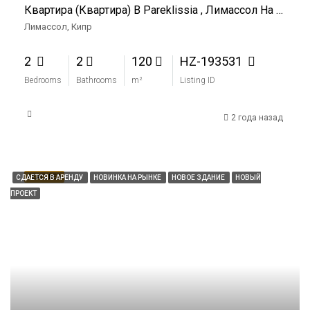
Квартира (Квартира) В Pareklissia , Лимассол На Продажу
Лимассол, Кипр
2
2
120
HZ-193531
Bedrooms
Bathrooms
m²
Listing ID
2 года назад
FEATURED
СДАЕТСЯ В АРЕНДУ
НОВИНКА НА РЫНКЕ
НОВОЕ ЗДАНИЕ
НОВЫЙ
ПРОЕКТ