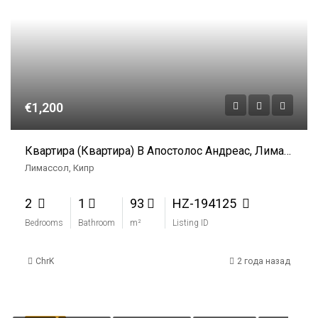
€1,200
Квартира (Квартира) В Апостолос Андреас, Лимассол В Аренду
Лимассол, Кипр
2
1
93
HZ-194125
Bedrooms
Bathroom
m²
Listing ID
ChrK
2 года назад