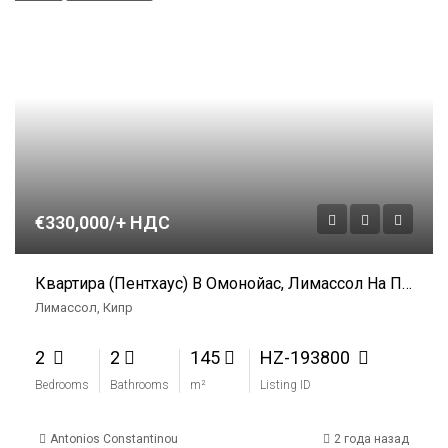
€330,000/+ НДС
Квартира (пентхаус) В Омонойас, Лимассол На Продажу
Лимассол, Кипр
2
2
145
HZ-193800
Bedrooms
Bathrooms
m²
Listing ID
Antonios Constantinou
2 года назад