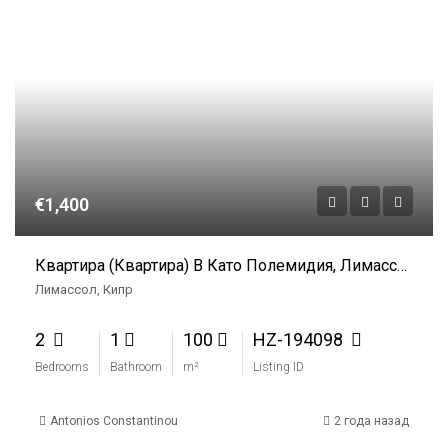
€1,400
Квартира (Квартира) В Като Полемидия, Лимассол В Аренду
Лимассол, Кипр
2
1
100
HZ-194098
Bedrooms
Bathroom
m²
Listing ID
Antonios Constantinou
2 года назад