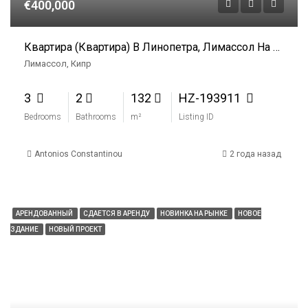
€400,000
Квартира (Квартира) В Линопетра, Лимассол На Продажу
Лимассол, Кипр
3
2
132
HZ-193911
Bedrooms
Bathrooms
m²
Listing ID
Antonios Constantinou
2 года назад
АРЕНДОВАННЫЙ
СДАЕТСЯ В АРЕНДУ
НОВИНКА НА РЫНКЕ
НОВОЕ
ЗДАНИЕ
НОВЫЙ ПРОЕКТ