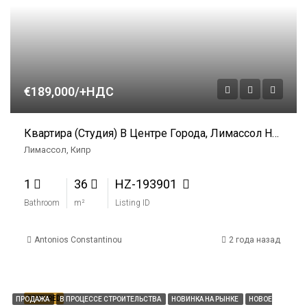
€189,000/+НДС
Квартира (студия) В Центре Города, Лимассол На Продажу
Лимассол, Кипр
1
36
HZ-193901
Bathroom
m²
Listing ID
Antonios Constantinou
2 года назад
FEATURED
ПРОДАЖА
В ПРОЦЕССЕ СТРОИТЕЛЬСТВА
НОВИНКА НА РЫНКЕ
НОВОЕ