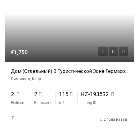
€1,750
Дом (Отдельный) В Туристической Зоне Гермасойя, Лимассол В Аренду
Лимассол, Кипр
2
2
115
HZ-193532
Bedrooms
Bathrooms
m²
Listing ID
2 года назад