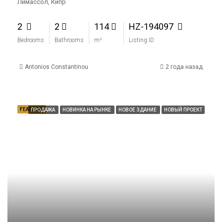
Лимассол, Кипр
2
2
114
HZ-194097
Bedrooms
Bathrooms
m²
Listing ID
Antonios Constantinou
2 года назад
FEATURED
ПРОДАЖА
НОВИНКА НА РЫНКЕ
НОВОЕ ЗДАНИЕ
НОВЫЙ ПРОЕКТ