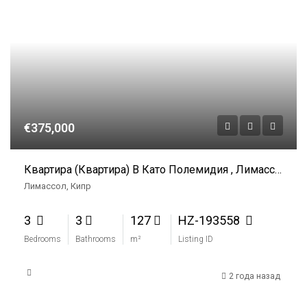
€375,000
Квартира (Квартира) В Като Полемидия , Лимассол На Продажу
Лимассол, Кипр
3
3
127
HZ-193558
Bedrooms
Bathrooms
m²
Listing ID
2 года назад