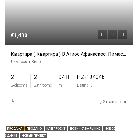
€1,400
Квартира ( Квартира ) В Агиос Афанасиос, Лимассол В Аренду
Лимассол, Кипр
2
2
94
HZ-194046
Bedrooms
Bathrooms
m²
Listing ID
2 года назад
FEATURED
ПРОДАЖА
ПРОДАНО
НАШ ПРОЕКТ
НОВИНКА НА РЫНКЕ
НОВОЕ
ЗДАНИЕ
НОВЫЙ ПРОЕКТ