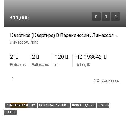
€11,000
Квартира (Квартира) В Пареклиссии , Лимассол В Аренду
Лимассол, Кипр
2
2
120
HZ-193542
Bedrooms
Bathrooms
m²
Listing ID
2 года назад
FEATURED
СДАЕТСЯ В АРЕНДУ
НОВИНКА НА РЫНКЕ
НОВОЕ ЗДАНИЕ
НОВЫЙ
ПРОЕКТ