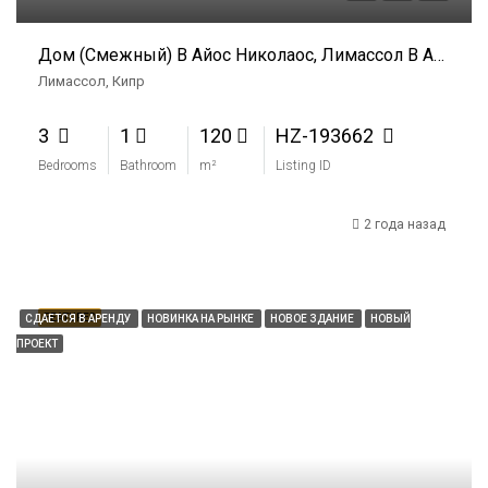
Дом (Смежный) В Айос Николаос, Лимассол В Аренду
Лимассол, Кипр
3
1
120
HZ-193662
Bedrooms
Bathroom
m²
Listing ID
2 года назад
FEATURED
СДАЕТСЯ В АРЕНДУ
НОВИНКА НА РЫНКЕ
НОВОЕ ЗДАНИЕ
НОВЫЙ
ПРОЕКТ