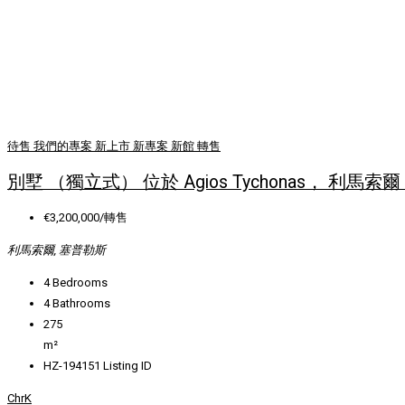
待售
我們的專案
新上市
新專案
新館
轉售
別墅 （獨立式） 位於 Agios Tychonas， 利馬索爾
€3,200,000/轉售
利馬索爾, 塞普勒斯
4
Bedrooms
4
Bathrooms
275
m²
HZ-194151
Listing ID
ChrK