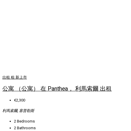
出租
租
新上市
公寓 （公寓） 在 Panthea， 利馬索爾 出租
€2,300
利馬索爾, 塞普勒斯
2
Bedrooms
2
Bathrooms