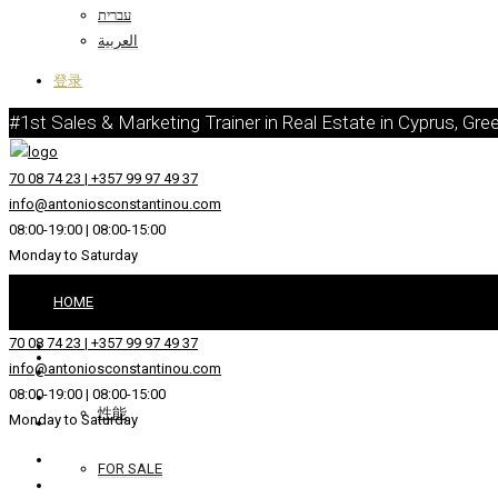
עברית
العربية
登录
#1st Sales & Marketing Trainer in Real Estate in Cyprus, Gre
70 08 74 23 | +357 99 97 49 37
info@antoniosconstantinou.com
08:00-19:00 | 08:00-15:00
Monday to Saturday
HOME
70 08 74 23 | +357 99 97 49 37
REAL ESTATE
info@antoniosconstantinou.com
08:00-19:00 | 08:00-15:00
性能
Monday to Saturday
FOR SALE