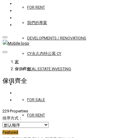
FOR RENT
我們的專案
DEVELOPMENTS / RENOVATIONS
CY永久內特公寓 CY
家
傢俱齊全
REAL ESTATE INVESTING
傢俱齊全
YACHTS
FOR SALE
229 Properties
FOR RENT
排序方式：
SERVICES
Featured