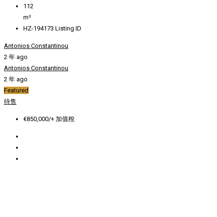
112
m²
HZ-194173
Listing ID
Antonios Constantinou
2 年 ago
Antonios Constantinou
2 年 ago
Featured
待售
€850,000/+ 加值稅