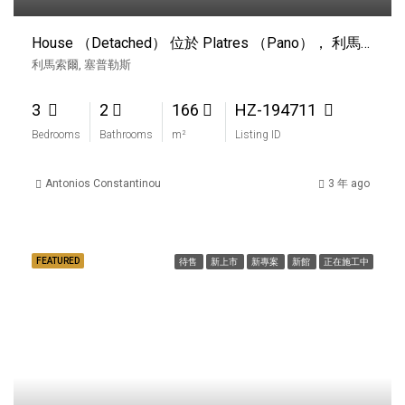
House （Detached） 位於 Platres （Pano）， 利馬索爾 出售
利馬索爾, 塞普勒斯
3
2
166
HZ-194711
Bedrooms
Bathrooms
m²
Listing ID
Antonios Constantinou
3 年 ago
FEATURED
待售
新上市
新專案
新館
正在施工中