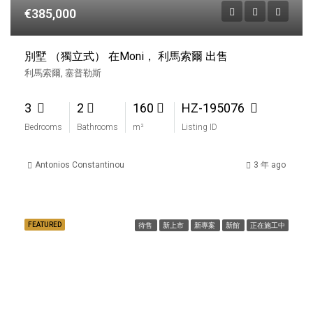
€385,000
別墅 （獨立式） 在Moni， 利馬索爾 出售
利馬索爾, 塞普勒斯
3
2
160
HZ-195076
Bedrooms
Bathrooms
m²
Listing ID
Antonios Constantinou
3 年 ago
FEATURED
待售
新上市
新專案
新館
正在施工中