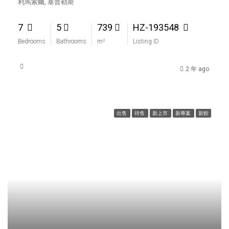
利馬索爾, 塞普勒斯
7
5
739
HZ-193548
Bedrooms
Bathrooms
m²
Listing ID
2 年 ago
出售
待售
新上市
新專案
新館