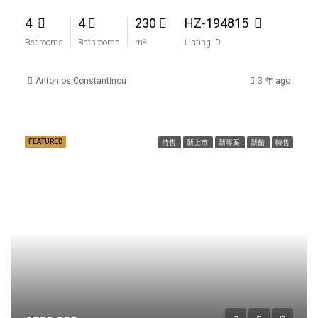
4
4
230
HZ-194815
Bedrooms
Bathrooms
m²
Listing ID
Antonios Constantinou
3 年 ago
FEATURED
待售
新上市
新專案
新館
轉售