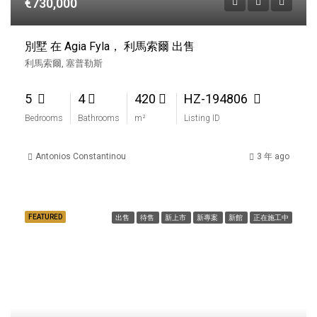
€730,000
別墅 在 Agia Fyla， 利馬索爾 出售
利馬索爾, 塞普勒斯
5
4
420
HZ-194806
Bedrooms
Bathrooms
m²
Listing ID
Antonios Constantinou
3 年 ago
FEATURED
出售
待售
新上市
新專案
新館
正在施工中