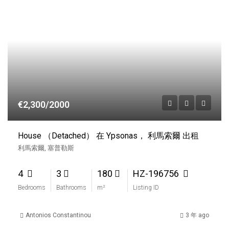
€2,300/2000
House （Detached） 在 Ypsonas， 利馬索爾 出租
利馬索爾, 塞普勒斯
4
3
180
HZ-196756
Bedrooms
Bathrooms
m²
Listing ID
Antonios Constantinou
3 年 ago