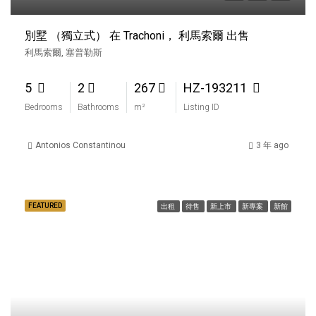
別墅 （獨立式） 在 Trachoni， 利馬索爾 出售
利馬索爾, 塞普勒斯
5
2
267
HZ-193211
Bedrooms
Bathrooms
m²
Listing ID
Antonios Constantinou
3 年 ago
FEATURED
出租
待售
新上市
新專案
新館