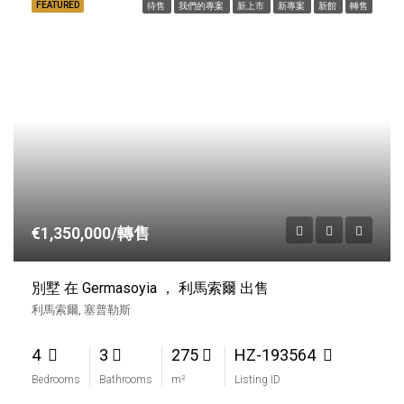
FEATURED
待售
我們的專案
新上市
新專案
新館
轉售
€1,350,000/轉售
別墅 在 Germasoyia ， 利馬索爾 出售
利馬索爾, 塞普勒斯
4
3
275
HZ-193564
Bedrooms
Bathrooms
m²
Listing ID