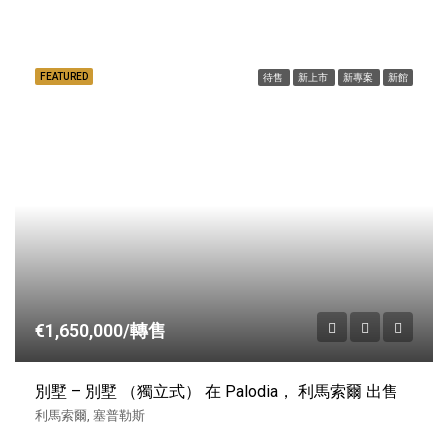
FEATURED
待售
新上市
新專案
新館
€1,650,000/轉售
別墅 – 別墅 （獨立式） 在 Palodia， 利馬索爾 出售
利馬索爾, 塞普勒斯