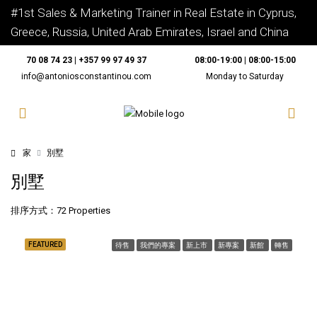
#1st Sales & Marketing Trainer in Real Estate in Cyprus,
Greece, Russia, United Arab Emirates, Israel and China
70 08 74 23 | +357 99 97 49 37
08:00-19:00 | 08:00-15:00
info@antoniosconstantinou.com
Monday to Saturday
家
別墅
別墅
排序方式：
72 Properties
FEATURED
待售
我們的專案
新上市
新專案
新館
轉售