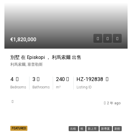
€1,820,000
別墅 在 Episkopi ， 利馬索爾 出售
利馬索爾, 塞普勒斯
4
3
240
HZ-192838
Bedrooms
Bathrooms
m²
Listing ID
2 年 ago
FEATURED
出租
租
新上市
新專案
新館