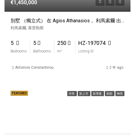
€1,450,000
別墅 （獨立式） 在 Agios Athanasios， 利馬索爾 出售
利馬索爾, 塞普勒斯
5
5
250
HZ-197074
Bedrooms
Bathrooms
m²
Listing ID
Antonios Constantinou
2 年 ago
FEATURED
待售
新上市
新專案
新館
轉售