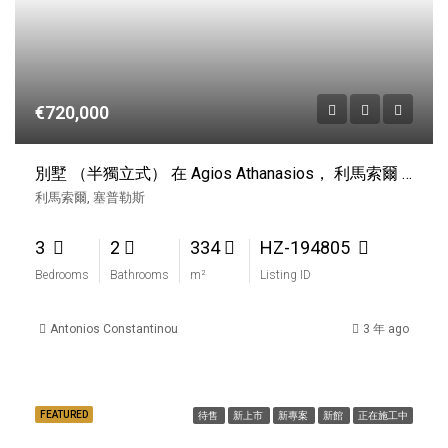
€720,000
別墅 （半獨立式） 在 Agios Athanasios， 利馬索爾 出售
利馬索爾, 塞普勒斯
3
2
334
HZ-194805
Bedrooms
Bathrooms
m²
Listing ID
Antonios Constantinou
3 年 ago
FEATURED
待售
新上市
新專案
新館
正在施工中