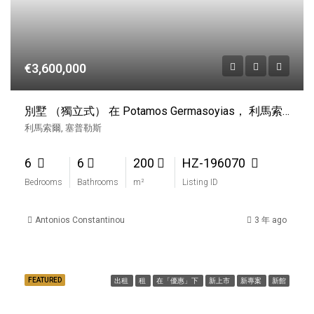
€3,600,000
別墅 （獨立式） 在 Potamos Germasoyias， 利馬索爾 出售
利馬索爾, 塞普勒斯
6
6
200
HZ-196070
Bedrooms
Bathrooms
m²
Listing ID
Antonios Constantinou
3 年 ago
FEATURED
出租
租
在「優惠」下
新上市
新專案
新館