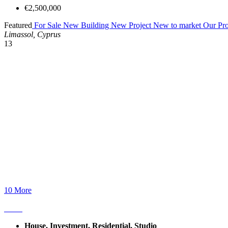
€2,500,000
Featured
For Sale
New Building
New Project
New to market
Our Pro
Limassol, Cyprus
13
10 More
House, Investment, Residential, Studio