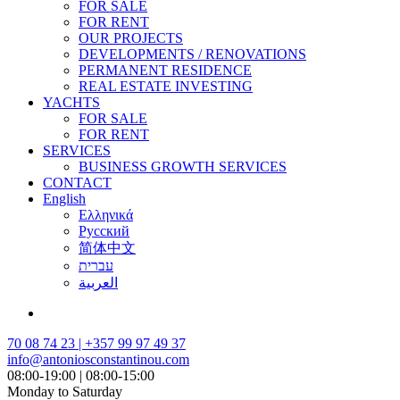
FOR SALE
FOR RENT
OUR PROJECTS
DEVELOPMENTS / RENOVATIONS
PERMANENT RESIDENCE
REAL ESTATE INVESTING
YACHTS
FOR SALE
FOR RENT
SERVICES
BUSINESS GROWTH SERVICES
CONTACT
English
Ελληνικά
Русский
简体中文
עברית
العربية
70 08 74 23 | +357 99 97 49 37
info@antoniosconstantinou.com
08:00-19:00 | 08:00-15:00
Monday to Saturday