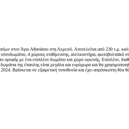
ων στον Άγιο Αθανάσιο στη Λεμεσό. Αποτελείται από 230 τ.μ. καλυ
ίως υπνοδωμάτιο, 4 χώρους στάθμευσης, ανελκυστήρα, φωτοβολταϊκό 
ο οροφής με ένα επιπλέον δωμάτιο και χώρο υγιεινής. Επιπλέον, δια
δωμάτια της έπαυλης είναι μεγάλα και ευρύχωρα και θα χρησιμοποιηθ
024. Βρίσκεται σε εξαιρετική τοποθεσία και έχει απρόσκοπτη θέα 