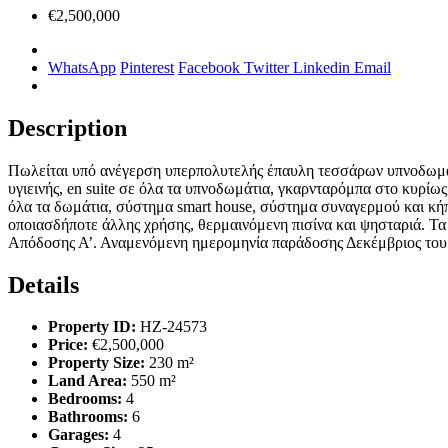
€2,500,000
WhatsApp
Pinterest
Facebook
Twitter
Linkedin
Email
Description
Πωλείται υπό ανέγερση υπερπολυτελής έπαυλη τεσσάρων υπνοδωματί
υγιεινής, en suite σε όλα τα υπνοδωμάτια, γκαρνταρόμπα στο κυρ
όλα τα δωμάτια, σύστημα smart house, σύστημα συναγερμού και κήπ
οποιασδήποτε άλλης χρήσης, θερμαινόμενη πισίνα και ψησταριά. Τα 
Απόδοσης Α’. Αναμενόμενη ημερομηνία παράδοσης Δεκέμβριος του 2
Details
Property ID:
HZ-24573
Price:
€2,500,000
Property Size:
230 m²
Land Area:
550 m²
Bedrooms:
4
Bathrooms:
6
Garages:
4